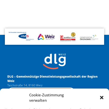
DLG – Gemeinnützige
Dienstleistungsgesellschaft der Region
Weiz
Teichstraße 14, 8160 Weiz
Anfahrt Google Maps
Cookie-Zustimmung
verwalten
Kontaktieren Sie uns: