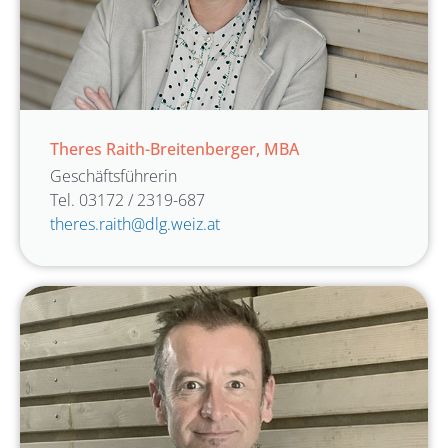
Theres Raith-Breitenberger, MBA
Geschäftsführerin
Tel. 03172 / 2319-687
theres.raith@dlg.weiz.at