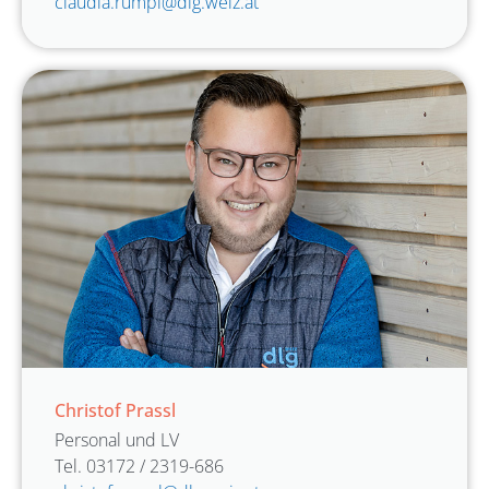
claudia.rumpl@dlg.weiz.at
Christof Prassl
Personal und LV
Tel. 03172 / 2319-686