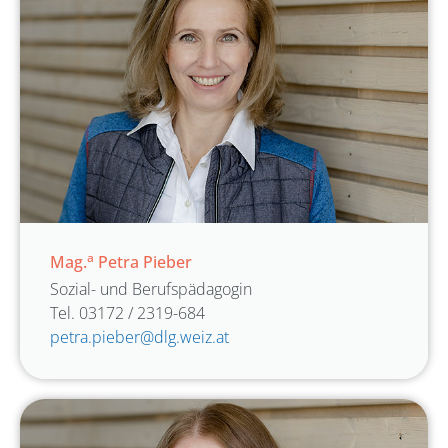
a
Mag.
Petra Pieber
Sozial- und Berufspädagogin
Tel. 03172 / 2319-684
petra.pieber@dlg.weiz.at