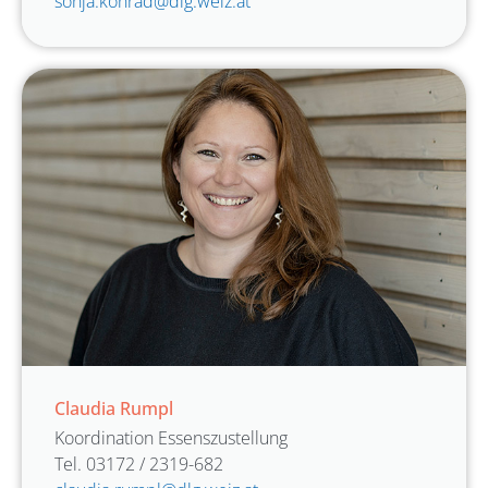
sonja.konrad@dlg.weiz.at
Claudia Rumpl
Koordination Essenszustellung
Tel. 03172 / 2319-682