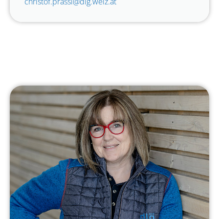
christof.prassl@dlg.weiz.at